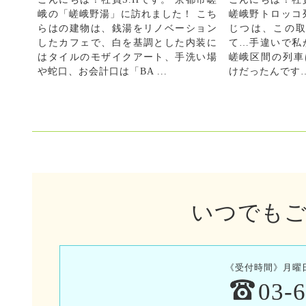
嵯峨野トロッコ
峨の「嵯峨野湯」に訪れました！ こち
じつは、この
らはの建物は、銭湯をリノベーション
て…手違いで私
したカフェで、白を基調とした内装に
嵯峨区間の列車
はタイルのモザイクアート、手洗い場
けだったんです…
や蛇口、お会計口は「BA ...
いつでも
《受付時間》月曜日〜
03-