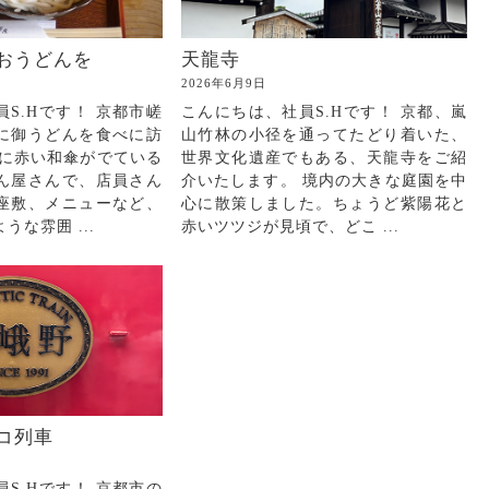
おうどんを
天龍寺
2026年6月9日
S.Hです！ 京都市嵯
こんにちは、社員S.Hです！ 京都、嵐
に御うどんを食べに訪
山竹林の小径を通ってたどり着いた、
観に赤い和傘がでている
世界文化遺産でもある、天龍寺をご紹
ん屋さんで、店員さん
介いたします。 境内の大きな庭園を中
座敷、メニューなど、
心に散策しました。ちょうど紫陽花と
な雰囲 ...
赤いツツジが見頃で、どこ ...
コ列車
S.Hです！ 京都市の