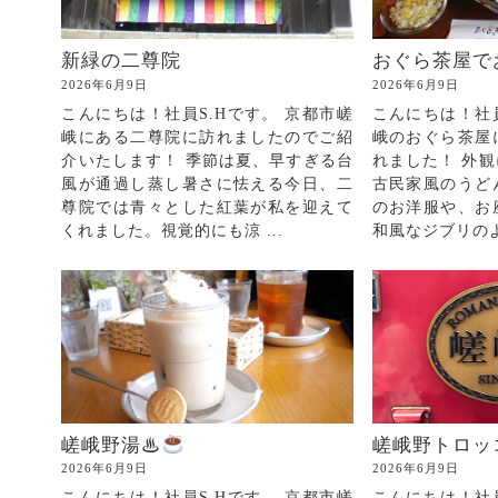
新緑の二尊院
おぐら茶屋で
2026年6月9日
2026年6月9日
こんにちは！社員S.Hです。 京都市嵯
こんにちは！社員
峨にある二尊院に訪れましたのでご紹
峨のおぐら茶屋
介いたします！ 季節は夏、早すぎる台
れました！ 外
風が通過し蒸し暑さに怯える今日、二
古民家風のうど
尊院では青々とした紅葉が私を迎えて
のお洋服や、お
くれました。視覚的にも涼 ...
和風なジブリのよう
嵯峨野トロッ
嵯峨野湯♨
2026年6月9日
2026年6月9日
こんにちは！社員
こんにちは！社員S.Hです。 京都市嵯