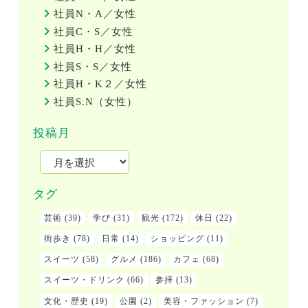
社員N・A／女性
社員C・S／女性
社員H・H／女性
社員S・S／女性
社員H・K２／女性
社員S.N（女性）
投稿月
タグ
芸術
(39)
学び
(31)
観光
(172)
休日
(22)
街歩き
(78)
日常
(14)
ショッピング
(11)
スイーツ
(58)
グルメ
(186)
カフェ
(68)
スイーツ・ドリンク
(66)
参拝
(13)
文化・歴史
(19)
公園
(2)
美容・ファッション
(7)