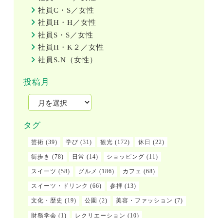
社員C・S／女性
社員H・H／女性
社員S・S／女性
社員H・K２／女性
社員S.N（女性）
投稿月
タグ
芸術
(39)
学び
(31)
観光
(172)
休日
(22)
街歩き
(78)
日常
(14)
ショッピング
(11)
スイーツ
(58)
グルメ
(186)
カフェ
(68)
スイーツ・ドリンク
(66)
参拝
(13)
文化・歴史
(19)
公園
(2)
美容・ファッション
(7)
財務学会
(1)
レクリエーション
(10)