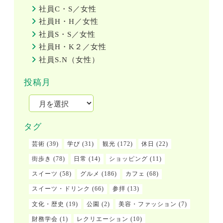
社員C・S／女性
社員H・H／女性
社員S・S／女性
社員H・K２／女性
社員S.N（女性）
投稿月
タグ
芸術
(39)
学び
(31)
観光
(172)
休日
(22)
街歩き
(78)
日常
(14)
ショッピング
(11)
スイーツ
(58)
グルメ
(186)
カフェ
(68)
スイーツ・ドリンク
(66)
参拝
(13)
文化・歴史
(19)
公園
(2)
美容・ファッション
(7)
財務学会
(1)
レクリエーション
(10)