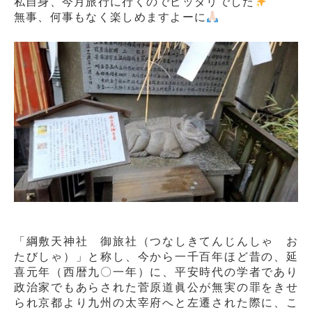
私自身、今月旅行に行くのでピッタリでした
無事、何事もなく楽しめますよーに
「綱敷天神社 御旅社（つなしきてんじんしゃ お
たびしゃ）」と称し、今から一千百年ほど昔の、延
喜元年（西暦九〇一年）に、平安時代の学者であり
政治家でもあらされた菅原道眞公が無実の罪をきせ
られ京都より九州の太宰府へと左遷された際に、こ