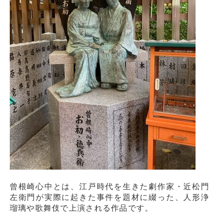
曾根崎心中とは、江戸時代を生きた劇作家・近松門
左衛門が実際に起きた事件を題材に綴った、人形浄
瑠璃や歌舞伎で上演される作品です。