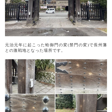
元治元年に起こった蛤御門の変(禁門の変)で長州藩
との激戦地となった場所です。