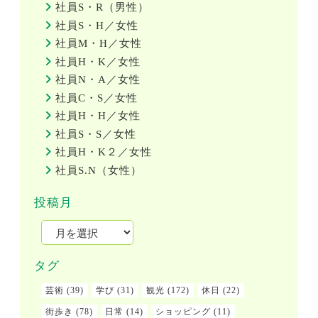
社員S・R（男性）
社員S・H／女性
社員M・H／女性
社員H・K／女性
社員N・A／女性
社員C・S／女性
社員H・H／女性
社員S・S／女性
社員H・K２／女性
社員S.N（女性）
投稿月
タグ
芸術
(39)
学び
(31)
観光
(172)
休日
(22)
街歩き
(78)
日常
(14)
ショッピング
(11)