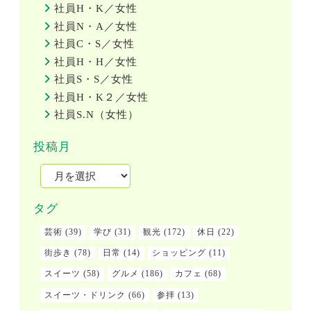
社員H・K／女性
社員N・A／女性
社員C・S／女性
社員H・H／女性
社員S・S／女性
社員H・K２／女性
社員S.N（女性）
投稿月
タグ
芸術
(39)
学び
(31)
観光
(172)
休日
(22)
街歩き
(78)
日常
(14)
ショッピング
(11)
スイーツ
(58)
グルメ
(186)
カフェ
(68)
スイーツ・ドリンク
(66)
参拝
(13)