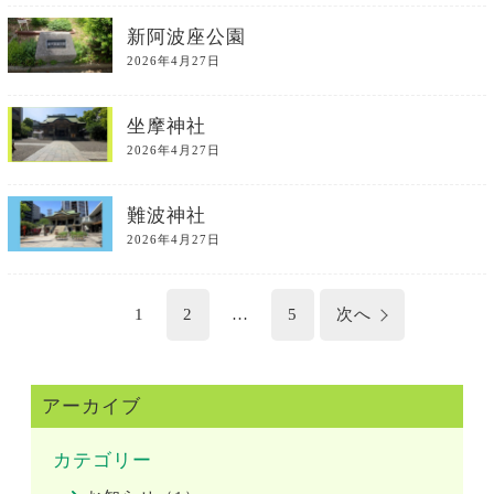
新阿波座公園
2026年4月27日
坐摩神社
2026年4月27日
難波神社
2026年4月27日
投
1
2
…
5
次へ
稿
の
ペ
ー
ジ
アーカイブ
送
り
カテゴリー